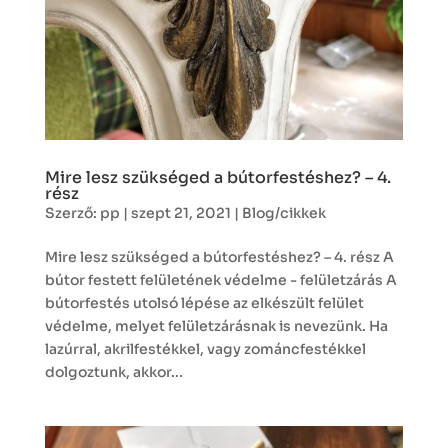
Mire lesz szükséged a bútorfestéshez? – 4.
rész
Szerző:
pp
|
szept 21, 2021
|
Blog/cikkek
Mire lesz szükséged a bútorfestéshez? – 4. rész A
bútor festett felületének védelme - felületzárás A
bútorfestés utolsó lépése az elkészült felület
védelme, melyet felületzárásnak is nevezünk. Ha
lazúrral, akrilfestékkel, vagy zománcfestékkel
dolgoztunk, akkor...