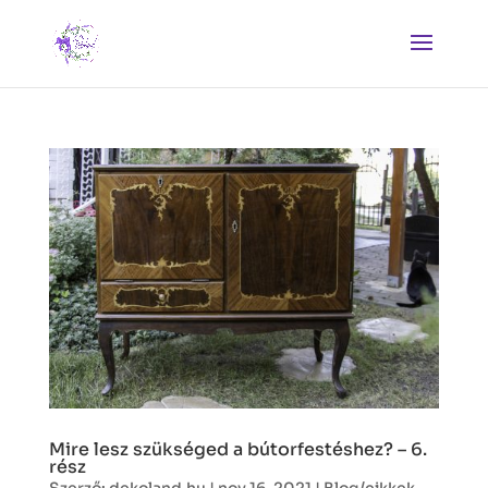
Mire lesz szükséged a bútorfestéshez? – 6.
rész
Szerző:
dekoland.hu
|
nov 16, 2021
|
Blog/cikkek