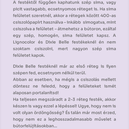
A festéktől függően kaphatunk szép sima, vagy
picit vastagabb, ecsetnyomos réteget is. Ha sima
felületet szeretnél, akkor a rétegek között 400-as
csiszolópapírt használva – inkább simogatva, mint
csiszolva a felületet – átmehetsz a bútoron, ezáltal
egy szép, homogén, sima felületet kapsz. A
Lignocolor és Dixie Belle festékeknél én nem
szoktam csiszolni, mert nagyon szép sima
felületet kapok.
Dixie Belle festéknél már az első réteg is ilyen
szépen fed, ecsetnyom nélkül terül.
Abban az esetben, ha mégis a csiszolás mellett
döntesz ne feledd, hogy a felületeket ismét
alaposan portalanítsd!
Ha teljesen megszáradt a 2-3 réteg festék, akkor
készen is vagy ezzel a lépéssel! Ugye, hogy nem is
volt olyan ördöngösség? És talán már most érzed,
hogy nem ez a leghosszadalmasabb művelet a
bútorfelújításokban…