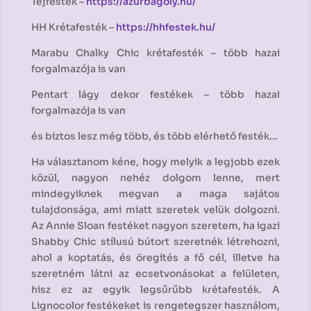
Tejfesték –
https://azurbagoly.hu/
HH Krétafesték –
https://hhfestek.hu/
Marabu Chalky Chic krétafesték – több hazai
forgalmazója is van
Pentart lágy dekor festékek – több hazai
forgalmazója is van
és biztos lesz még több, és több elérhető festék…
Ha választanom kéne, hogy melyik a legjobb ezek
közül, nagyon nehéz dolgom lenne, mert
mindegyiknek megvan a maga sajátos
tulajdonsága, ami miatt szeretek velük dolgozni.
Az Annie Sloan festéket nagyon szeretem, ha igazi
Shabby Chic stílusú bútort szeretnék létrehozni,
ahol a koptatás, és öregítés a fő cél, illetve ha
szeretném látni az ecsetvonásokat a felületen,
hisz ez az egyik legsűrűbb krétafesték. A
Lignocolor festékeket is rengetegszer használom,