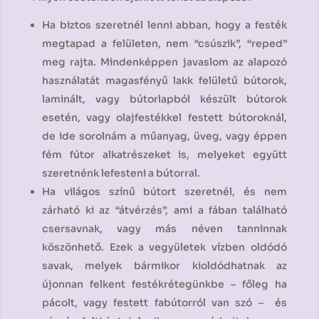
Ha biztos szeretnél lenni abban, hogy a festék
megtapad a felületen, nem “csúszik”, “reped”
meg rajta. Mindenképpen javaslom az alapozó
használatát magasfényű lakk felületű bútorok,
laminált, vagy bútorlapból készült bútorok
esetén, vagy olajfestékkel festett bútoroknál,
de ide sorolnám a műanyag, üveg, vagy éppen
fém fútor alkatrészeket is, melyeket együtt
szeretnénk lefesteni a bútorral.
Ha világos színű bútort szeretnél, és nem
zárható ki az “átvérzés”, ami a fában található
csersavnak, vagy más néven tanninnak
köszönhető. Ezek a vegyületek vízben oldódó
savak, melyek bármikor kioldódhatnak az
újonnan felkent festékrétegünkbe – főleg ha
pácolt, vagy festett fabútorról van szó – és