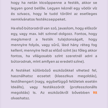
hogy ha netán kicsöppenne a festék, akkor se
legyen gond belőle. Legyen kéznél egy vödör víz
és szivacs, hogy le tudd törölni az esetleges
nemkívánatos festékcseppeket.
Ha első bútorodról van szó, javaslom, hogy először
egy, vagy max. két színnel dolgozz. Fontos, hogy
megismerd a festék tulajdonságait, hogy
mennyire folyós, vagy sűrű, lásd hány réteg fog
kelleni, mennyire fedi az előző színt (ez főleg akkor
fontos, ha világosabb színt szeretnél adni a
bútorodnak, mint amilyen az eredeti színe).
A festéket különböző eszközökkel viheted fel,
használhatsz ecsetet (klasszikus megoldás),
festőhengert (nagy, egybefüggő felületek esetén
ideális), vagy festékszórót (professzionális
megoldás) is. Az eszközökről bővebben
itt
olvashatsz.