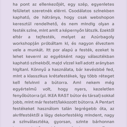
ha pont az ellenkezőjét, egy szép, egyenletes
felületet szeretnék elérni. Csodálatos színekben
kapható, de hátránya, hogy csak webshopon
keresztül rendelhető, és nem mindig olyan a
festék színe, mint amit a képernyőn látszik. Ezektől
eltér a tejfesték, melyet az Azúrbagoly
workshopján próbáltam ki, és nagyon élveztem
vele a munkát. Itt por alapú a festék, ezeket is
lehet keverni az egyébként nagy választékban
kapható színekből, majd vízzel kell adott arányban
higítani. Könnyű a használata, bár kevésbbé fed,
mint a klasszikus krétafestékek, így több réteget
kell felvinni a bútorra. Ami nekem még
egyértelmű volt, hogy nyers, kezeletlen
fenyőbútorra (pl. IKEA RAST bútor és társai) sokkal
jobb, mint már festett/lakkozott bútorra. A Pentart
festékeket használom talán legrégebb óta, az
akrilfestéktől a lágy dekorfestékig mindent, nagy
a színválasztéka, gyorsan, szinte bárhonnan