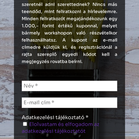
szeretnél adni szerettednek? Nincs más
teendőd, mint feliratkozni a hírlevelemre.
Minden feliratkozót megajándékozunk egy
1.000,- forint értékű kuponnal, melyet
bármely workshopon való részvételkor
felhasználhatsz. A kupont az e-mail
címedre küldjük ki, és regisztrációnál a
rajta szereplő egyedi kódot kell a
megjegyzés rovatba beírni.
Adatkezelési tájékoztató
*
Elolvastam és elfogadom az
adatkezelési tájékoztatót