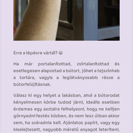
Erre a lépésre vártál? 😀
Ha már portalanítottad, zsírtalanítottad és
esetlegesen alapoztad a bútort, jöhet a tejszínhab
a tortára, vagyis a leglátványosabb része a
bútorfelújításnak.
Válasz ki egy helyet a lakásban, ahol a bútorodat
kényelmesen körbe tudod járni, ideális esetben
érdemes egy asztalra felhelyezni, hogy ne kelljen
görnyedni festés közben, és nem lesz útban akkor
sem, ha száradnia kell. Ajánlatos papírt, vagy egy
kiselejtezett, nagyobb méretű anyagot leteríteni,