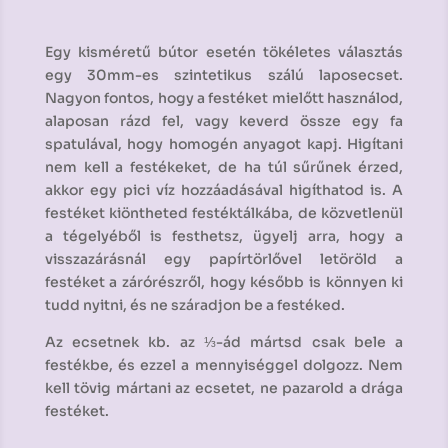
Egy kisméretű bútor esetén tökéletes választás
egy 30mm-es szintetikus szálú laposecset.
Nagyon fontos, hogy a festéket mielőtt használod,
alaposan rázd fel, vagy keverd össze egy fa
spatulával, hogy homogén anyagot kapj. Higítani
nem kell a festékeket, de ha túl sűrűnek érzed,
akkor egy pici víz hozzáadásával higíthatod is. A
festéket kiöntheted festéktálkába, de közvetlenül
a tégelyéből is festhetsz, ügyelj arra, hogy a
visszazárásnál egy papírtörlővel letöröld a
festéket a zárórészről, hogy később is könnyen ki
tudd nyitni, és ne száradjon be a festéked.
Az ecsetnek kb. az ⅓-ád mártsd csak bele a
festékbe, és ezzel a mennyiséggel dolgozz. Nem
kell tövig mártani az ecsetet, ne pazarold a drága
festéket.