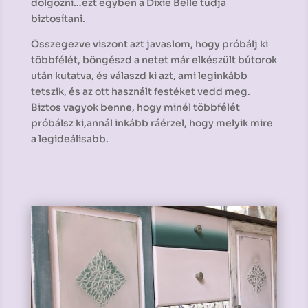
dolgozni…ezt egyben a Dixie Belle tudja
biztosítani.
Összegezve viszont azt javaslom, hogy próbálj ki
többfélét, böngészd a netet már elkészült bútorok
után kutatva, és válaszd ki azt, ami leginkább
tetszik, és az ott használt festéket vedd meg.
Biztos vagyok benne, hogy minél többfélét
próbálsz ki,annál inkább ráérzel, hogy melyik mire
a legideálisabb.