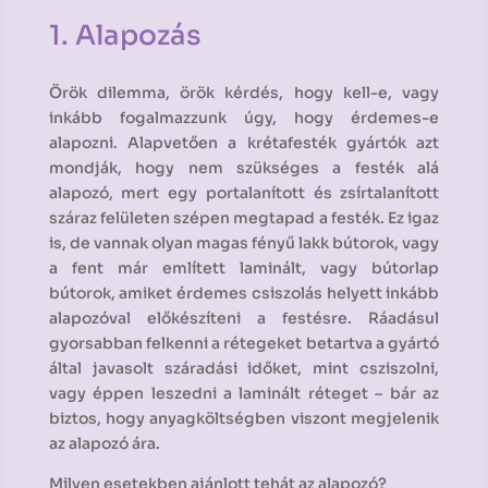
1. Alapozás
Örök dilemma, örök kérdés, hogy kell-e, vagy
inkább fogalmazzunk úgy, hogy érdemes-e
alapozni. Alapvetően a krétafesték gyártók azt
mondják, hogy nem szükséges a festék alá
alapozó, mert egy portalanított és zsírtalanított
száraz felületen szépen megtapad a festék. Ez igaz
is, de vannak olyan magas fényű lakk bútorok, vagy
a fent már említett laminált, vagy bútorlap
bútorok, amiket érdemes csiszolás helyett inkább
alapozóval előkészíteni a festésre. Ráadásul
gyorsabban felkenni a rétegeket betartva a gyártó
által javasolt száradási időket, mint csziszolni,
vagy éppen leszedni a laminált réteget – bár az
biztos, hogy anyagköltségben viszont megjelenik
az alapozó ára.
Milyen esetekben ajánlott tehát az alapozó?