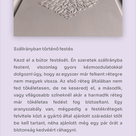
Szálirányban történő festés
Kezd el a bútor festését. Én szeretek szálirányba
festeni, viszonlag gyors kézmozdulatokkal
dolgozni úgy, hogy az egyszer már felkent rétegre
nem megyek vissza. Az első réteg általában nem
fed tökéletesen, de ne keseredj el, a második,
vagy világosabb színeknél akár a harmadik réteg
már tökéletes fedést fog biztosítani. Egy
aranyszabály van, mégpedig a festékrétegek
felvitele közt a gyártó által ajánlott száradási időt
be kell tartani, néha ajánlott még egy pár órát a
biztonság kedvéért ráhagyni.