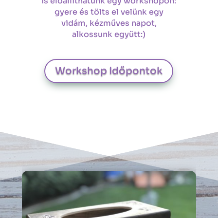
is előállíthatunk egy workshopon:
gyere és tölts el velünk egy
vidám, kézműves napot,
alkossunk együtt:)
Workshop Időpontok