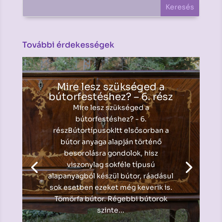
További érdekességek
Mire lesz szükséged a
bútorfestéshez? – 6. rész
Mire lesz szükséged a
bútorfestéshez? - 6.
részBútortípusokItt elsősorban a
bútor anyaga alapján történő
besorolásra gondolok, hisz
viszonylag sokféle típusú
alapanyagból készül bútor, ráadásul
sok esetben ezeket még keverik is.
Tömörfa bútor. Régebbi bútorok
szinte...