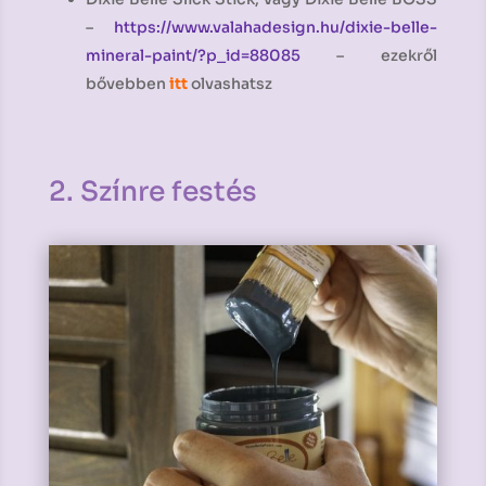
–
https://www.valahadesign.hu/dixie-belle-
mineral-paint/?p_id=88085
– ezekről
bővebben
itt
olvashatsz
2. Színre festés