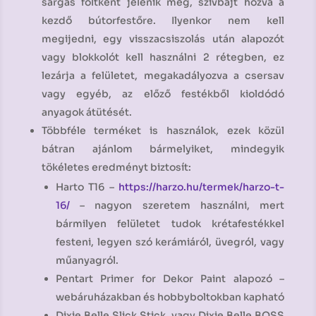
sárgás foltként jelenik meg, szívbajt hozva a
kezdő bútorfestőre. Ilyenkor nem kell
megijedni, egy visszacsiszolás után alapozót
vagy blokkolót kell használni 2 rétegben, ez
lezárja a felületet, megakadályozva a csersav
vagy egyéb, az előző festékből kioldódó
anyagok átütését.
Többféle terméket is használok, ezek közül
bátran ajánlom bármelyiket, mindegyik
tökéletes eredményt biztosít:
Harto T16 –
https://harzo.hu/termek/harzo-t-
16/
– nagyon szeretem használni, mert
bármilyen felületet tudok krétafestékkel
festeni, legyen szó kerámiáról, üvegról, vagy
műanyagról.
Pentart Primer for Dekor Paint alapozó –
webáruházakban és hobbyboltokban kapható
Dixie Belle Slick Stick, vagy Dixie Belle BOSS