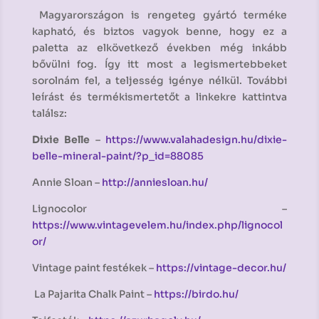
Magyarországon is rengeteg gyártó terméke
kapható, és biztos vagyok benne, hogy ez a
paletta az elkövetkező években még inkább
bővülni fog. Így itt most a legismertebbeket
sorolnám fel, a teljesség igénye nélkül. További
leírást és termékismertetőt a linkekre kattintva
találsz:
Dixie Belle
–
https://www.valahadesign.hu/dixie-
belle-mineral-paint/?p_id=88085
Annie Sloan –
http://anniesloan.hu/
Lignocolor –
https://www.vintagevelem.hu/index.php/lignocol
or/
Vintage paint festékek –
https://vintage-decor.hu/
La Pajarita Chalk Paint –
https://birdo.hu/