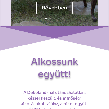
Bővebben
Alkossunk
együtt!
A Dekoland-nál utánozhatatlan,
kézzel készült, és minőségi
alkotásokat találsz, amiket együtt