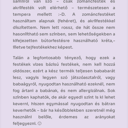
sámliról van szó – csak zománcfesték és
akrilfesték volt elérhető – természetesen a
tempera mellett :-D. A zománcfestéket
használtam alapnak (fehéret), és akrilfestékkel
díszítettem. Nem lett rossz, de hát össze nem
hasonlítható sem színben, sem lehetőségekben a
kifejezetten bútorfestésre használható kréta,-
illetve tejfestékekhez képest.
Talán a legfontosabb tényező, hogy ezek a
festékek vizes bázisú festékek, nem kell hozzá
oldószer, ezért a kész termék teljesen bababarát
lesz, vagyis legyen szó játszóasztalról, vagy
babaágyról, nyugodtan használható ezeknél, nem
fog ártani a babának, és nem allergizálnak. Sok
színben kaphatók, de akár egyedi színt is ki lehet
keverni, hiszen egymással nyugodtan és bátran
keverhetők – bár ha későbbiekben szeretnél még
használni belőle, érdemes az arányokat
feljegyezni. 🙂